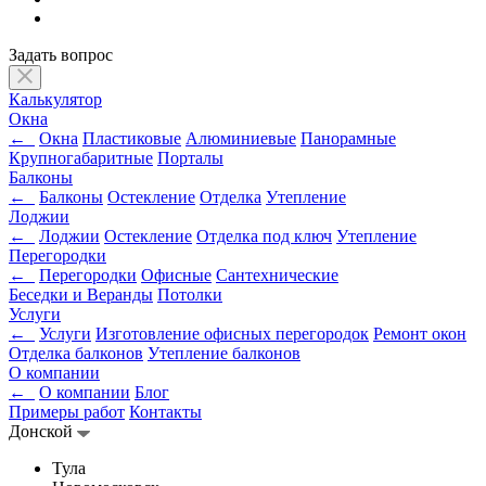
Задать вопрос
Калькулятор
Окна
←
Окна
Пластиковые
Алюминиевые
Панорамные
Крупногабаритные
Порталы
Балконы
←
Балконы
Остекление
Отделка
Утепление
Лоджии
←
Лоджии
Остекление
Отделка под ключ
Утепление
Перегородки
←
Перегородки
Офисные
Сантехнические
Беседки и Веранды
Потолки
Услуги
←
Услуги
Изготовление офисных перегородок
Ремонт окон
Отделка балконов
Утепление балконов
О компании
←
О компании
Блог
Примеры работ
Контакты
Донской
Тула