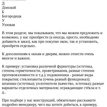
Д
Донской
Б
Богородицк
У
Узловая
В этом разделе, мы показываем, что мы можем предложить и
возможно, у нас приобрести (а иногда, просто, необходимо
добавить в заказ), как при покупке окон, так и установить,
приобретя отдельно.
К дополнениям к окнам и дверям, можно отнести очень
многое и важное.
К примеру: установка различной фурнитуры (эстетика,
степень герметичности, проветривания, разные степени
противовзломности и т.д.); подоконники - разные виды
покрытия; стеклопакеты (очень разный функционал);
штапики (эстетика); уплотнители (качество, эстетика); разные
варианты отделочных материалов; ограждающие стёкла и т.
д..
При подборе у нас конструкций, обязательно расскажите
подробно менеджеру, чего вы хотите добиться, к примеру,