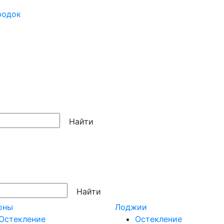
родок
Найти
Найти
оны
Лоджии
Остекление
Остекление