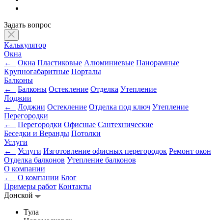
Задать вопрос
Калькулятор
Окна
←
Окна
Пластиковые
Алюминиевые
Панорамные
Крупногабаритные
Порталы
Балконы
←
Балконы
Остекление
Отделка
Утепление
Лоджии
←
Лоджии
Остекление
Отделка под ключ
Утепление
Перегородки
←
Перегородки
Офисные
Сантехнические
Беседки и Веранды
Потолки
Услуги
←
Услуги
Изготовление офисных перегородок
Ремонт окон
Отделка балконов
Утепление балконов
О компании
←
О компании
Блог
Примеры работ
Контакты
Донской
Тула