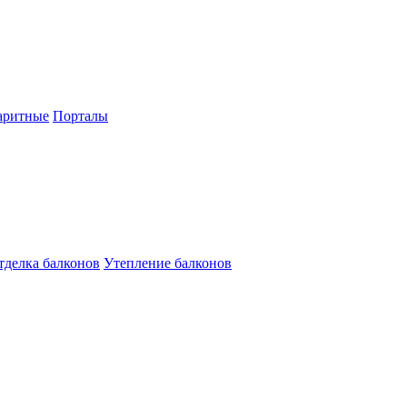
аритные
Порталы
тделка балконов
Утепление балконов